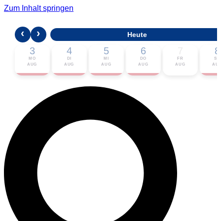
Zum Inhalt springen
‹
›
Heute
3
4
5
6
7
8
MO
DI
MI
DO
FR
SA
AUG
AUG
AUG
AUG
AUG
AU
🎟 Karten bestellen
ℹ Zur Veranstaltung
📅 Im Kalender eintragen ▾