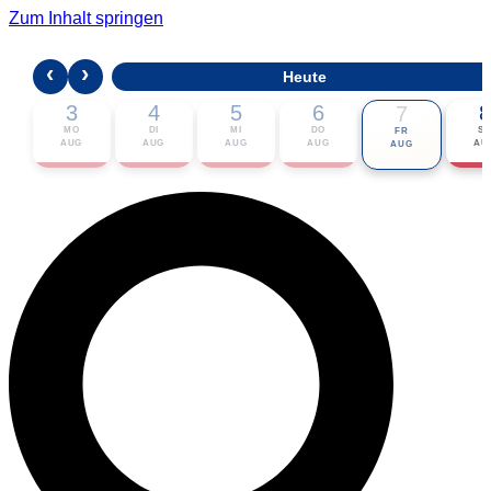
Zum Inhalt springen
‹
›
Heute
3
4
5
6
8
7
MO
DI
MI
DO
S
FR
AUG
AUG
AUG
AUG
AU
AUG
🎟 Karten bestellen
ℹ Zur Veranstaltung
📅 Im Kalender eintragen ▾