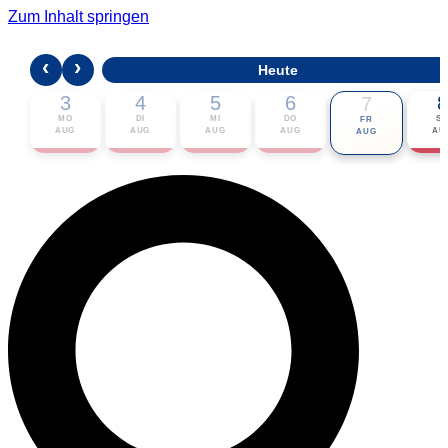
Zum Inhalt springen
‹
›
Heute
3
4
5
6
8
7
MO
DI
MI
DO
S
FR
AUG
AUG
AUG
AUG
AU
AUG
🎟 Karten bestellen
ℹ Zur Veranstaltung
📅 Im Kalender eintragen ▾