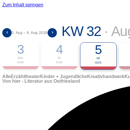
Zum Inhalt springen
KW 32
·
Au
‹
›
3. Aug – 9. Aug 2026
3
4
5
MO
DI
MI
AUG
AUG
AUG
Alle
Erzähltheater
Kinder + Jugendliche
Kreativhandwerk
Ku
Von hier - Literatur aus Ostfriesland
🎟 Karten bestellen
ℹ Zur Veranstaltung
📅 Im Kalender eintragen ▾