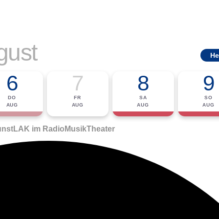
gust
He
6
7
8
9
DO
FR
SA
SO
AUG
AUG
AUG
AUG
nst
LAK im Radio
Musik
Theater