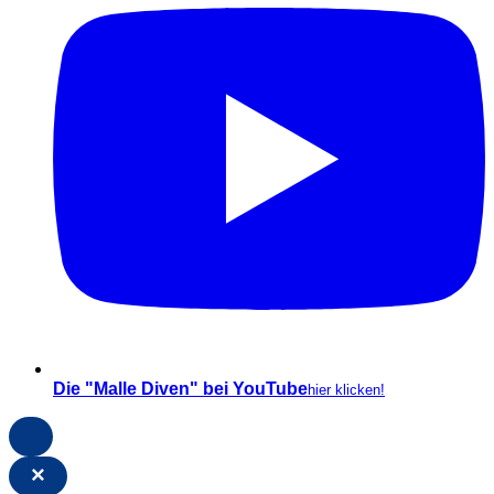
Die "Malle Diven" bei YouTube
hier klicken!
×