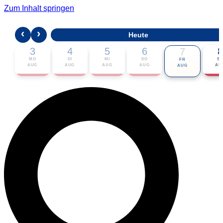
Zum Inhalt springen
‹
›
Heute
3
4
5
6
8
7
MO
DI
MI
DO
S
FR
AUG
AUG
AUG
AUG
AU
AUG
🎟 Karten bestellen
ℹ Zur Veranstaltung
📅 Im Kalender eintragen ▾