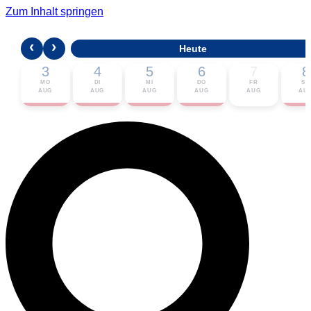
Zum Inhalt springen
‹
›
Heute
3
4
5
6
7
8
MO
DI
MI
DO
FR
SA
AUG
AUG
AUG
AUG
AUG
AU
🎟 Karten bestellen
ℹ Zur Veranstaltung
📅 Im Kalender eintragen ▾