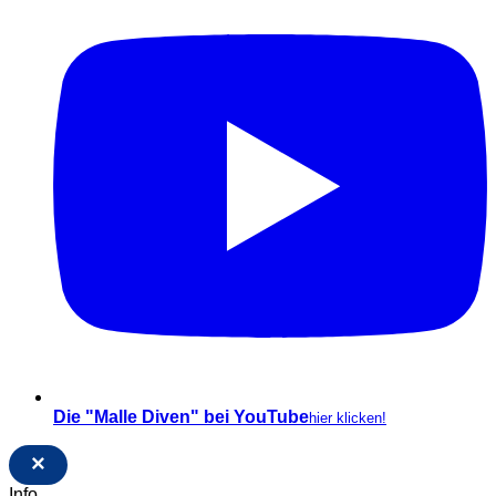
Die "Malle Diven" bei YouTube
hier klicken!
×
Info