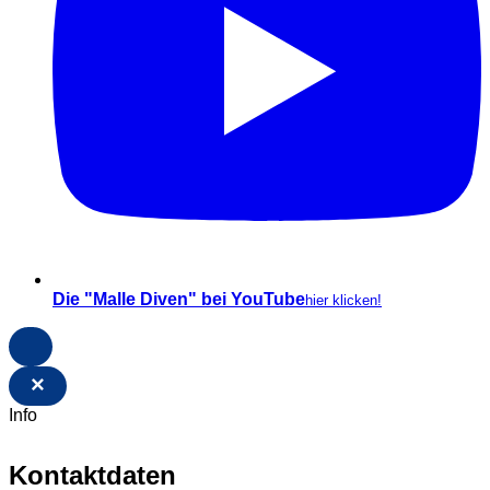
Die "Malle Diven" bei YouTube
hier klicken!
×
Info
Kontaktdaten