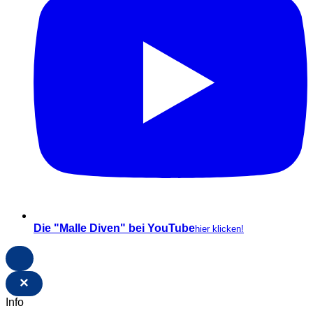
Die "Malle Diven" bei YouTube
hier klicken!
×
Info