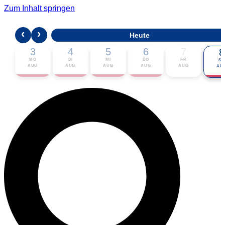
Zum Inhalt springen
‹
›
Heute
3
4
5
6
7
8
MO
DI
MI
DO
FR
SA
AUG
AUG
AUG
AUG
AUG
AU
🎟 Karten bestellen
ℹ Zur Veranstaltung
📅 Im Kalender eintragen ▾