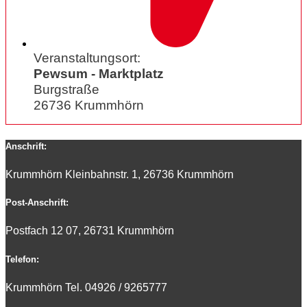
Veranstaltungsort:
Pewsum - Marktplatz
Burgstraße
26736 Krummhörn
Anschrift:
Krummhörn Kleinbahnstr. 1, 26736 Krummhörn
Post-Anschrift:
Postfach 12 07, 26731 Krummhörn
Telefon:
Krummhörn Tel. 0
4926 / 9265777