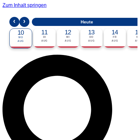
Zum Inhalt springen
‹
›
Heute
11
12
13
14
1
10
DI
MI
DO
FR
S
MO
AUG
AUG
AUG
AUG
AU
AUG
🎟 Karten bestellen
ℹ Zur Veranstaltung
📅 Im Kalender eintragen ▾