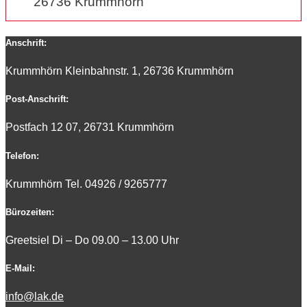
26736 Krummhörn
Anschrift:
Krummhörn Kleinbahnstr. 1, 26736 Krummhörn
Post-Anschrift:
Postfach 12 07, 26731 Krummhörn
Telefon:
Krummhörn Tel. 0
4926 / 9265777
Bürozeiten:
Greetsiel Di – Do 09.00 – 13.00 Uhr
E-Mail:
info@lak.de