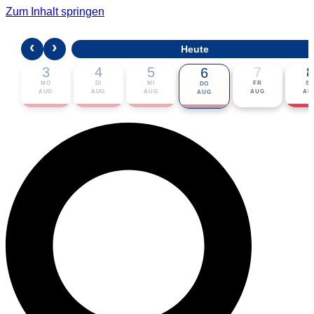
Zum Inhalt springen
‹
›
Heute
3
4
5
7
8
6
MO
DI
MI
FR
S
DO
AUG
AUG
AUG
AUG
AU
AUG
🎟 Karten bestellen
ℹ Zur Veranstaltung
📅 Im Kalender eintragen ▾