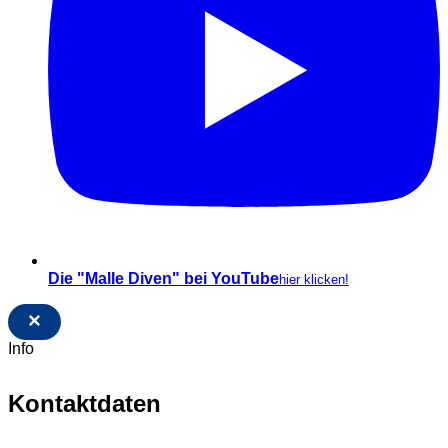
Die "Malle Diven" bei YouTube
hier klicken!
×
Info
Kontaktdaten