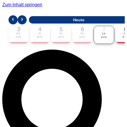
Zum Inhalt springen
‹
›
Heute
3
4
5
6
8
7
MO
DI
MI
DO
S
FR
AUG
AUG
AUG
AUG
AU
AUG
🎟 Karten bestellen
ℹ Zur Veranstaltung
📅 Im Kalender eintragen ▾