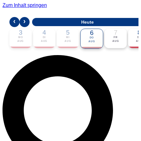
Zum Inhalt springen
‹
›
Heute
3
4
5
7
8
6
MO
DI
MI
FR
S
DO
AUG
AUG
AUG
AUG
AU
AUG
🎟 Karten bestellen
ℹ Zur Veranstaltung
📅 Im Kalender eintragen ▾