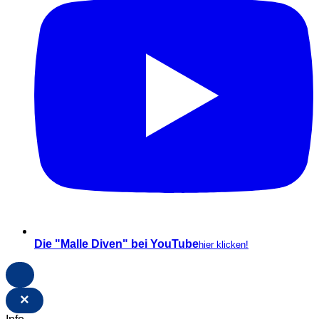
Die "Malle Diven" bei YouTube
hier klicken!
×