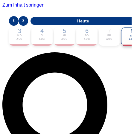
Zum Inhalt springen
‹
›
Heute
3
4
5
6
7
8
MO
DI
MI
DO
FR
SA
AUG
AUG
AUG
AUG
AUG
AU
🎟 Karten bestellen
ℹ Zur Veranstaltung
📅 Im Kalender eintragen ▾