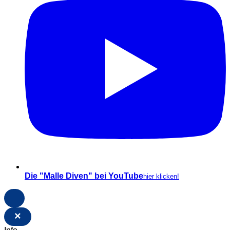
Die "Malle Diven" bei YouTube
hier klicken!
×