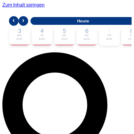
Zum Inhalt springen
‹
›
Heute
3
4
5
6
7
8
MO
DI
MI
DO
FR
SA
AUG
AUG
AUG
AUG
AUG
AU
🎟 Karten bestellen
ℹ Zur Veranstaltung
📅 Im Kalender eintragen ▾