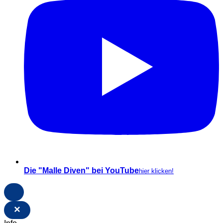
Die "Malle Diven" bei YouTube
hier klicken!
×