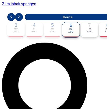
Zum Inhalt springen
‹
›
Heute
3
4
5
7
8
6
MO
DI
MI
FR
S
DO
AUG
AUG
AUG
AUG
AU
AUG
🎟 Karten bestellen
ℹ Zur Veranstaltung
📅 Im Kalender eintragen ▾