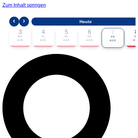
Zum Inhalt springen
‹
›
Heute
3
4
5
6
8
7
MO
DI
MI
DO
S
FR
AUG
AUG
AUG
AUG
AU
AUG
🎟 Karten bestellen
ℹ Zur Veranstaltung
📅 Im Kalender eintragen ▾