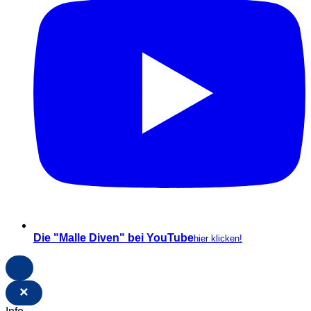
Die "Malle Diven" bei YouTube
hier klicken!
×