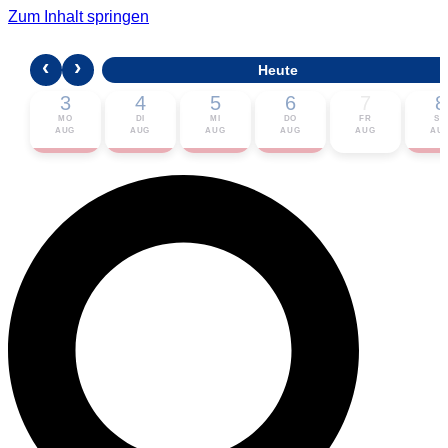
Zum Inhalt springen
‹
›
Heute
3
4
5
6
7
8
MO
DI
MI
DO
FR
SA
AUG
AUG
AUG
AUG
AUG
AU
🎟 Karten bestellen
ℹ Zur Veranstaltung
📅 Im Kalender eintragen ▾