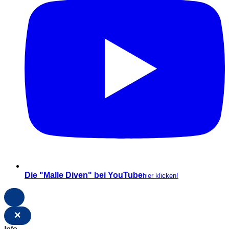
Die "Malle Diven" bei YouTube
hier klicken!
×