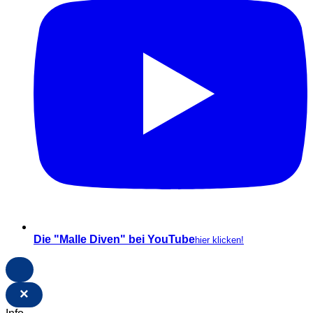
Die "Malle Diven" bei YouTube
hier klicken!
×