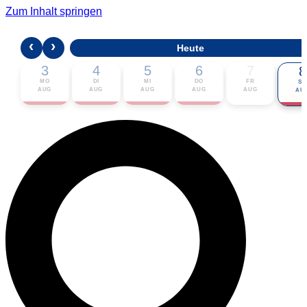
Zum Inhalt springen
‹
›
Heute
3
4
5
6
7
8
MO
DI
MI
DO
FR
SA
AUG
AUG
AUG
AUG
AUG
AU
🎟 Karten bestellen
ℹ Zur Veranstaltung
📅 Im Kalender eintragen ▾