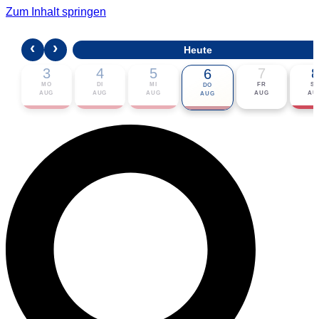
Zum Inhalt springen
‹
›
Heute
3
4
5
7
8
6
MO
DI
MI
FR
S
DO
AUG
AUG
AUG
AUG
AU
AUG
🎟 Karten bestellen
ℹ Zur Veranstaltung
📅 Im Kalender eintragen ▾