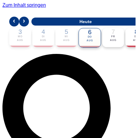
Zum Inhalt springen
‹
›
Heute
3
4
5
7
8
6
MO
DI
MI
FR
S
DO
AUG
AUG
AUG
AUG
AU
AUG
🎟 Karten bestellen
ℹ Zur Veranstaltung
📅 Im Kalender eintragen ▾