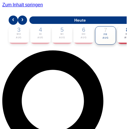
Zum Inhalt springen
‹
›
Heute
3
4
5
6
8
7
MO
DI
MI
DO
S
FR
AUG
AUG
AUG
AUG
AU
AUG
🎟 Karten bestellen
ℹ Zur Veranstaltung
📅 Im Kalender eintragen ▾