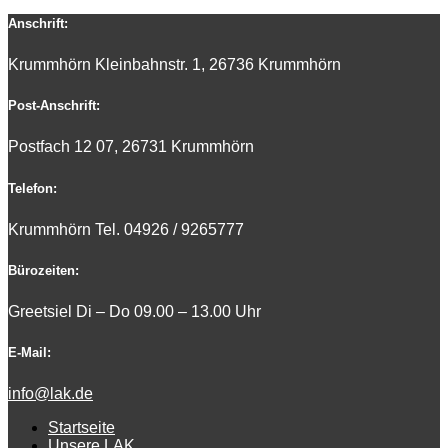
Anschrift:
Krummhörn Kleinbahnstr. 1, 26736 Krummhörn
Post-Anschrift:
Postfach 12 07, 26731 Krummhörn
Telefon:
Krummhörn Tel. 0
4926 / 9265777
Bürozeiten:
Greetsiel Di – Do 09.00 – 13.00 Uhr
E-Mail:
info@lak.de
Startseite
Unsere LAK