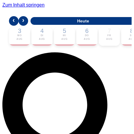
Zum Inhalt springen
‹
›
Heute
3
4
5
6
7
8
MO
DI
MI
DO
FR
SA
AUG
AUG
AUG
AUG
AUG
AU
🎟 Karten bestellen
ℹ Zur Veranstaltung
📅 Im Kalender eintragen ▾