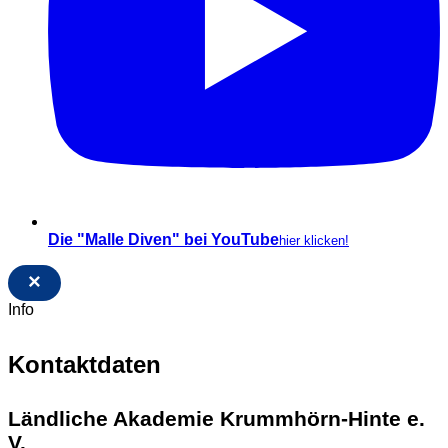
Die "Malle Diven" bei YouTube
hier klicken!
×
Info
Kontaktdaten
Ländliche Akademie Krummhörn-Hinte e.
V.