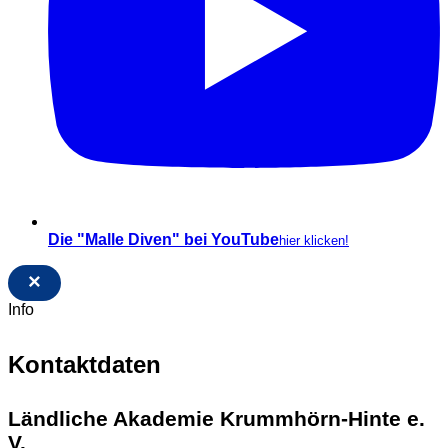
Die "Malle Diven" bei YouTube
hier klicken!
×
Info
Kontaktdaten
Ländliche Akademie Krummhörn-Hinte e.
V.