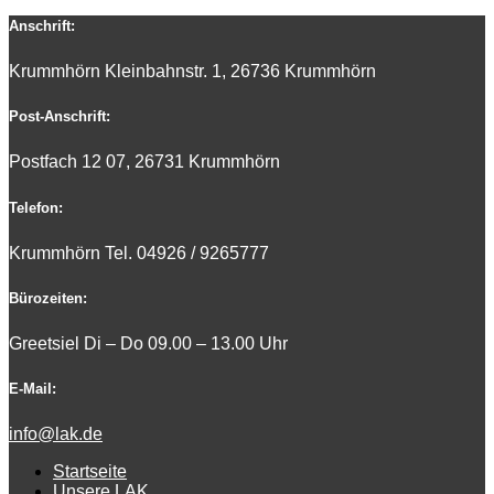
Anschrift:
Krummhörn Kleinbahnstr. 1, 26736 Krummhörn
Post-Anschrift:
Postfach 12 07, 26731 Krummhörn
Telefon:
Krummhörn Tel. 0
4926 / 9265777
Bürozeiten:
Greetsiel Di – Do 09.00 – 13.00 Uhr
E-Mail:
info@lak.de
Startseite
Unsere LAK