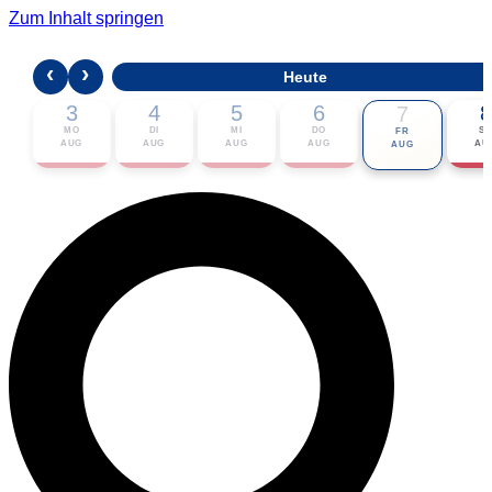
Zum Inhalt springen
‹
›
Heute
3
4
5
6
8
7
MO
DI
MI
DO
S
FR
AUG
AUG
AUG
AUG
AU
AUG
🎟 Karten bestellen
ℹ Zur Veranstaltung
📅 Im Kalender eintragen ▾