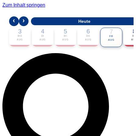
Zum Inhalt springen
‹
›
Heute
3
4
5
6
8
7
MO
DI
MI
DO
S
FR
AUG
AUG
AUG
AUG
AU
AUG
🎟 Karten bestellen
ℹ Zur Veranstaltung
📅 Im Kalender eintragen ▾