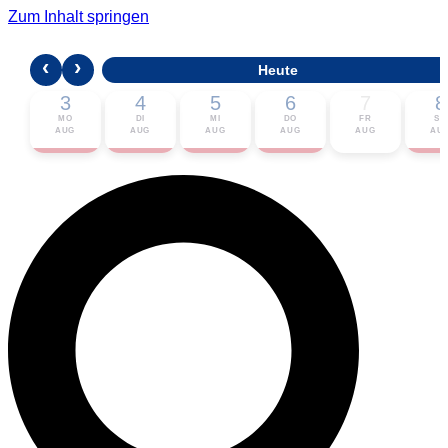
Zum Inhalt springen
‹
›
Heute
3
4
5
6
7
8
MO
DI
MI
DO
FR
SA
AUG
AUG
AUG
AUG
AUG
AU
🎟 Karten bestellen
ℹ Zur Veranstaltung
📅 Im Kalender eintragen ▾