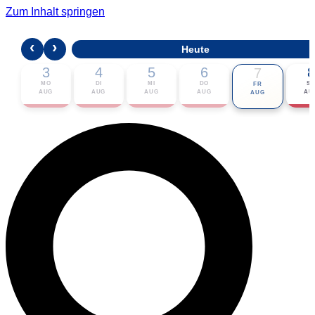
Zum Inhalt springen
‹
›
Heute
3
4
5
6
8
7
MO
DI
MI
DO
S
FR
AUG
AUG
AUG
AUG
AU
AUG
🎟 Karten bestellen
ℹ Zur Veranstaltung
📅 Im Kalender eintragen ▾